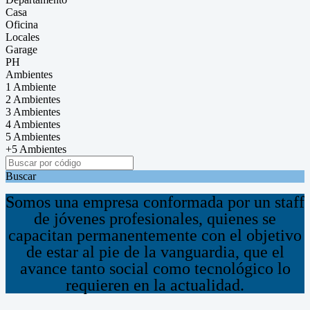
Casa
Oficina
Locales
Garage
PH
Ambientes
1 Ambiente
2 Ambientes
3 Ambientes
4 Ambientes
5 Ambientes
+5 Ambientes
Buscar
Somos una empresa conformada por un staff
de jóvenes profesionales, quienes se
capacitan permanentemente con el objetivo
de estar al pie de la vanguardia, que el
avance tanto social como tecnológico lo
requieren en la actualidad.