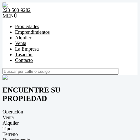
223-503-9282
MENÚ
Propiedades
Emprendimientos
Alquiler
Venta
La Empresa
Tasación
Contacto
ENCUENTRE SU
PROPIEDAD
Operación
Venta
Alquiler
Tipo
Terreno
Departamento