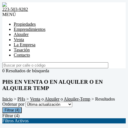
223-503-9282
MENÚ
Propiedades
Emprendimientos
Alquiler
Venta
La Empresa
Tasación
Contacto
0 Resultados de búsqueda
PHS EN VENTA O EN ALQUILER O EN
ALQUILER TEMP
Inicio
>
PHs
>
Venta
o
Alquiler
o
Alquiler-Temp
> Resultados
Ordenar por
Filtrar
(4)
Filtrar
(4)
Filtros Activos