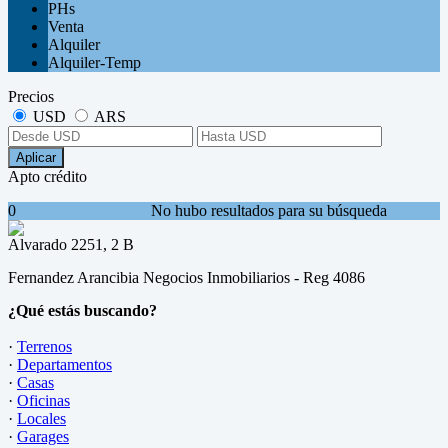
PHs
Venta
Alquiler
Alquiler-Temp
Precios
USD
ARS
Aplicar
Apto crédito
0
No hubo resultados para su búsqueda
Alvarado 2251, 2 B
Fernandez Arancibia Negocios Inmobiliarios - Reg 4086
¿Qué estás buscando?
·
Terrenos
·
Departamentos
·
Casas
·
Oficinas
·
Locales
·
Garages