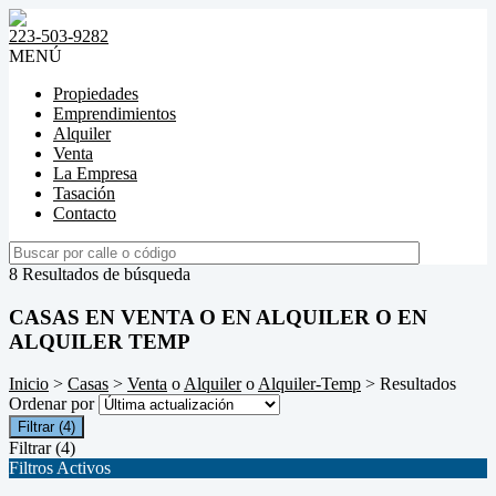
223-503-9282
MENÚ
Propiedades
Emprendimientos
Alquiler
Venta
La Empresa
Tasación
Contacto
8 Resultados de búsqueda
CASAS EN VENTA O EN ALQUILER O EN
ALQUILER TEMP
Inicio
>
Casas
>
Venta
o
Alquiler
o
Alquiler-Temp
> Resultados
Ordenar por
Filtrar
(4)
Filtrar
(4)
Filtros Activos