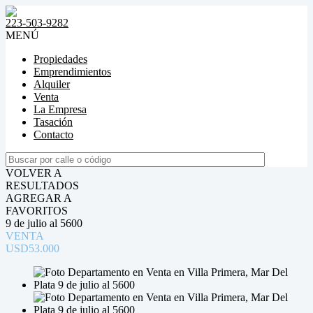
223-503-9282
MENÚ
Propiedades
Emprendimientos
Alquiler
Venta
La Empresa
Tasación
Contacto
VOLVER A
RESULTADOS
AGREGAR A
FAVORITOS
9 de julio al 5600
VENTA
USD53.000