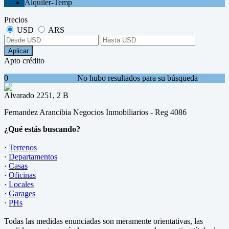
Alquiler-Temp
Precios
USD
ARS
Aplicar
Apto crédito
0
No hubo resultados para su búsqueda
Alvarado 2251, 2 B
Fernandez Arancibia Negocios Inmobiliarios - Reg 4086
¿Qué estás buscando?
·
Terrenos
·
Departamentos
·
Casas
·
Oficinas
·
Locales
·
Garages
·
PHs
Todas las medidas enunciadas son meramente orientativas, las