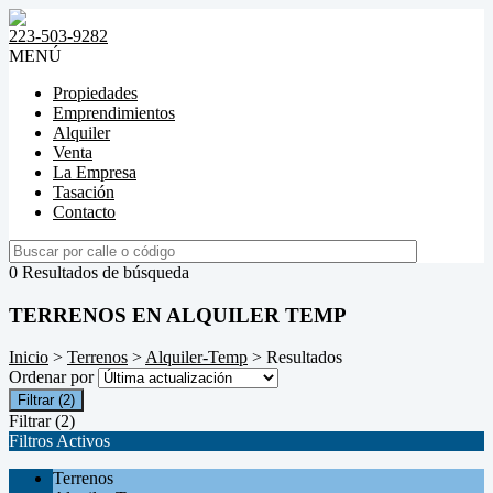
223-503-9282
MENÚ
Propiedades
Emprendimientos
Alquiler
Venta
La Empresa
Tasación
Contacto
0 Resultados de búsqueda
TERRENOS EN ALQUILER TEMP
Inicio
>
Terrenos
>
Alquiler-Temp
> Resultados
Ordenar por
Filtrar
(2)
Filtrar
(2)
Filtros Activos
Terrenos