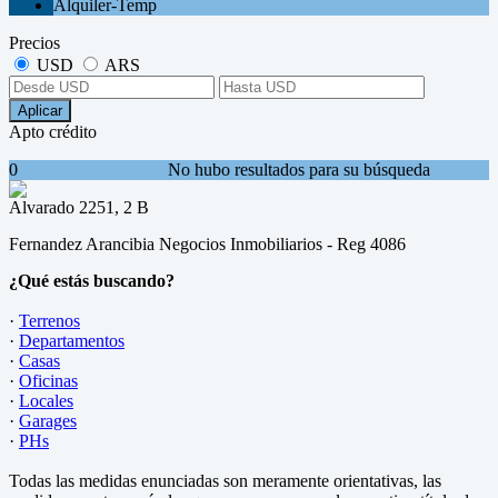
Alquiler-Temp
Precios
USD
ARS
Aplicar
Apto crédito
0
No hubo resultados para su búsqueda
Alvarado 2251, 2 B
Fernandez Arancibia Negocios Inmobiliarios - Reg 4086
¿Qué estás buscando?
·
Terrenos
·
Departamentos
·
Casas
·
Oficinas
·
Locales
·
Garages
·
PHs
Todas las medidas enunciadas son meramente orientativas, las